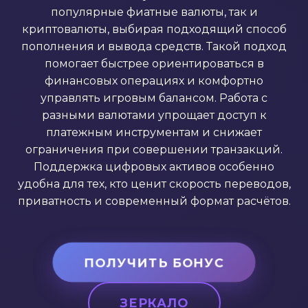
популярные фиатные валюты, так и
криптовалюты, выбирая подходящий способ
пополнения и вывода средств. Такой подход
помогает быстрее ориентироваться в
финансовых операциях и комфортно
управлять игровым балансом. Работа с
разными валютами упрощает доступ к
платежным инструментам и снижает
ограничения при совершении транзакций.
Поддержка цифровых активов особенно
удобна для тех, кто ценит скорость переводов,
приватность и современный формат расчётов.
ПОЛУЧИТЬ БОНУС
ЗЕРКАЛО