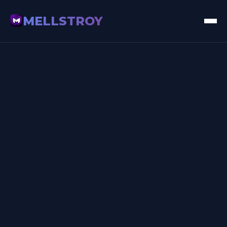
MELLSTROY