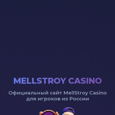
MELLSTROY CASINO
Официальный сайт MellStroy Casino
для игроков из России